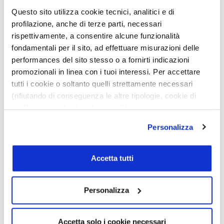
Questo sito utilizza cookie tecnici, analitici e di
profilazione, anche di terze parti, necessari
rispettivamente, a consentire alcune funzionalità
fondamentali per il sito, ad effettuare misurazioni delle
performances del sito stesso o a fornirti indicazioni
promozionali in linea con i tuoi interessi. Per accettare
tutti i cookie o soltanto quelli strettamente necessari
(rifiutando di conseguenza le altre tipologie, cookie di
profilazione inclusi) e chiudere il banner, seleziona
l’opzione desiderata qui sotto. Per selezionare solo
Personalizza
alcune categorie di cookie o servizi, seleziona l’opzione
«Personalizza». Per avere maggiori informazioni
consulta la
cookie policy
.
Accetta tutti
Personalizza
Accetta solo i cookie necessari