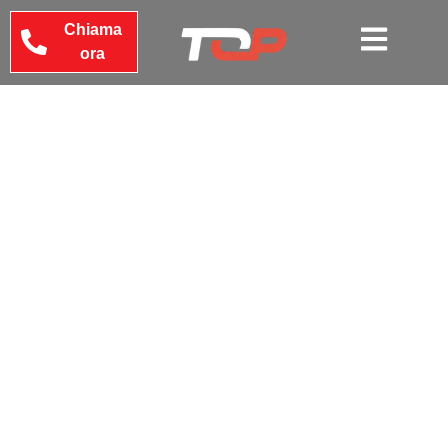
Chiama
ora